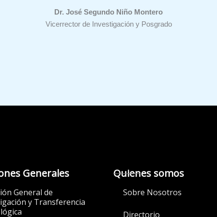
Dr. José Segundo Niño Montero
Vicerrector de Investigación y Posgrado
iones Generales
Quienes somos
ción General de
Sobre Nosotros
igación y Transferencia
lógica
Directorio