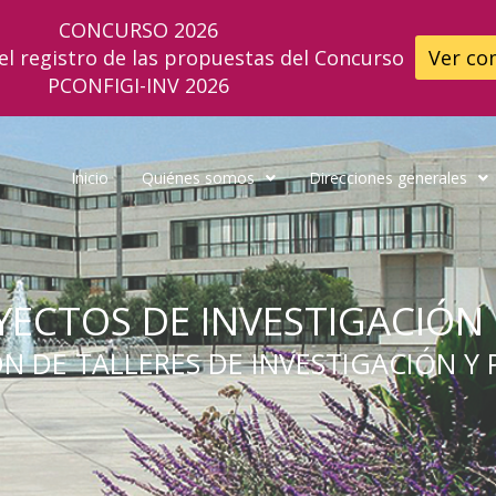
CONCURSO 2026
el registro de las propuestas del Concurso
Ver co
PCONFIGI-INV 2026
Inicio
Quiénes somos
Direcciones generales
YECTOS DE INVESTIGACIÓN 
N DE TALLERES DE INVESTIGACIÓN 