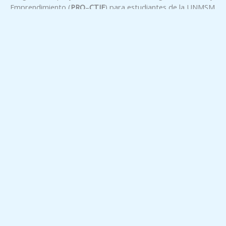
Emprendimiento (
PRO
–
CTIE
) para estudiantes de la UNMSM
Cronograma
Directiva
Resultados
RR 011992