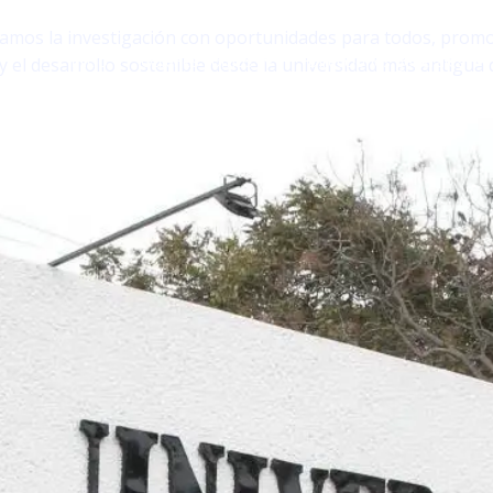
Convocatorias 2026
mos la investigación con oportunidades para todos, promov
Inicio
Quiénes somos
Direcciones generales
 y el desarrollo sostenible desde la universidad más antigua 