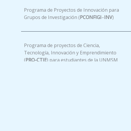
Programa de Proyectos de Innovación para
Grupos de Investigación (
PCONFIGI
–
INV
)
Programa de proyectos de Ciencia,
Tecnología, Innovación y Emprendimiento
(
PRO-CTIE
) para estudiantes de la UNMSM
Programa de Proyectos de Investigación
para Grupos de Investigación con Recursos
No Monetarios (
PSINFINV
|
PSINFIPU
)