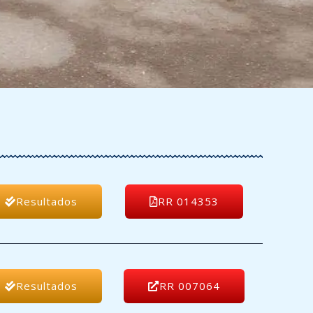
Resultados
RR 014353
Resultados
RR 007064